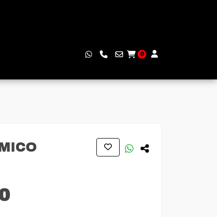
0
MICO
00