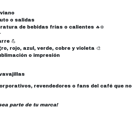
iviano
uto o salidas
atura de bebidas frías o calientes 🔥❄️
r
rre 💪
o, rojo, azul, verde, cobre y violeta 🎨
ublimación o impresión
vavajillas
corporativos, revendedores o fans del café que n
sea parte de tu marca!