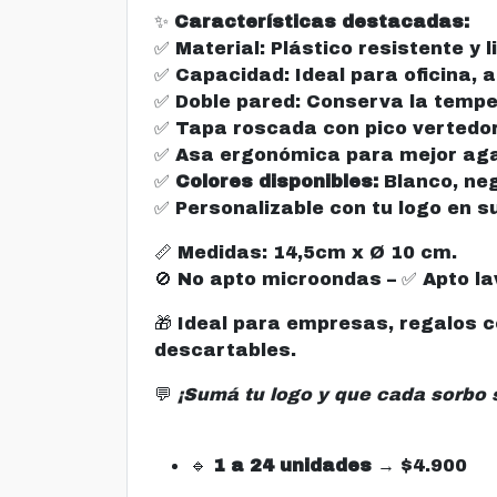
✨
Características destacadas:
✅ Material: Plástico resistente y l
✅ Capacidad: Ideal para oficina, a
✅ Doble pared: Conserva la temper
✅ Tapa roscada con pico vertedo
✅ Asa ergonómica para mejor aga
✅
Colores disponibles:
Blanco, negr
✅ Personalizable con tu logo en s
📏 Medidas: 14,5cm x Ø 10 cm.
🚫 No apto microondas – ✅ Apto la
🎁 Ideal para empresas, regalos 
descartables.
💬
¡Sumá tu logo y que cada sorbo 
🔹
1 a 24 unidades
→ $4.900