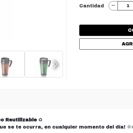
Cantidad
C
AGR
o Reutilizable
♻️
 que se te ocurra, en cualquier momento del día! 🌞❄