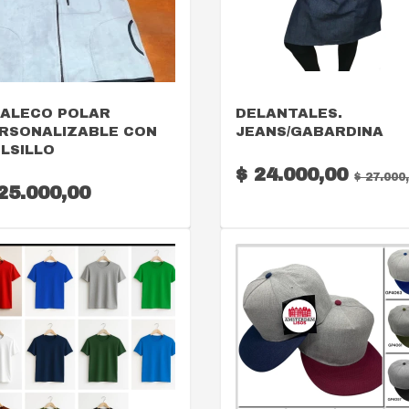
VER DETALLE
VER DETALLE
ALECO POLAR
DELANTALES.
RSONALIZABLE CON
JEANS/GABARDINA
LSILLO
$ 24.000,00
$ 27.000
25.000,00