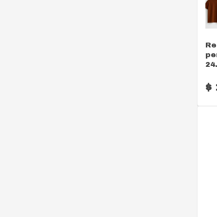
Re
pe
24
$ 