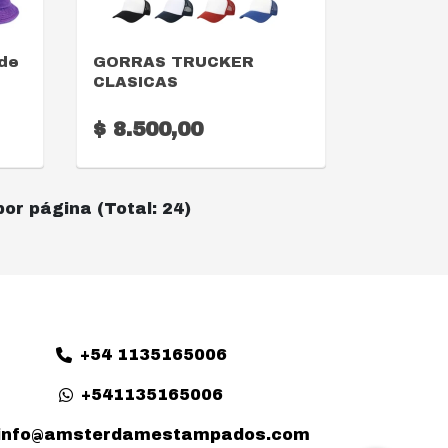
VER DETALLE
 de
GORRAS TRUCKER
CLASICAS
$ 8.500,00
por página (Total: 24)
+54 1135165006
+541135165006
info@amsterdamestampados.com