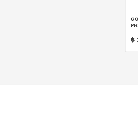
GO
PR
$ 